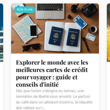
BON PLAN
Explorer le monde avec les
meilleures cartes de crédit
pour voyager : guide et
conseils d'initié
Dès que l'avion s'éloigne du tarmac, une
sensation de liberté vous envahit. Le parfum
du café dans un aéroport inconnu, le cliquetis
des valises sur l...