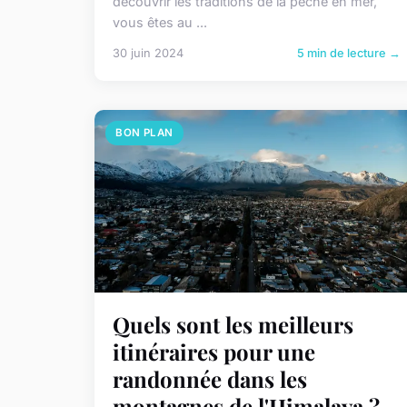
découvrir les traditions de la pêche en mer,
vous êtes au ...
30 juin 2024
5 min de lecture →
BON PLAN
Quels sont les meilleurs
itinéraires pour une
randonnée dans les
montagnes de l'Himalaya ?