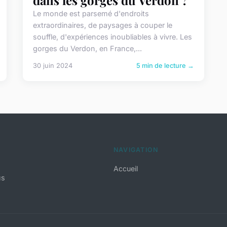
Le monde est parsemé d'endroits
extraordinaires, de paysages à couper le
souffle, d'expériences inoubliables à vivre. Les
gorges du Verdon, en France,...
30 juin 2024
5 min de lecture →
NAVIGATION
Accueil
us