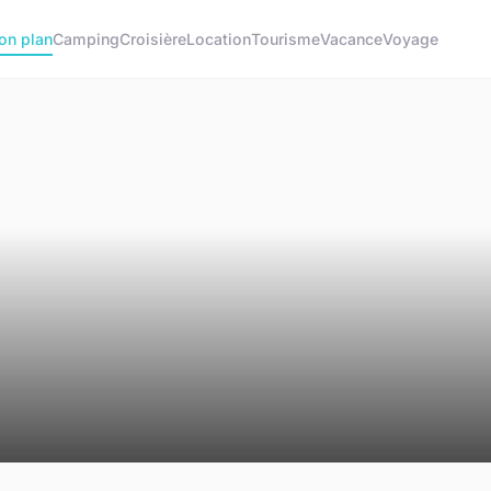
on plan
Camping
Croisière
Location
Tourisme
Vacance
Voyage