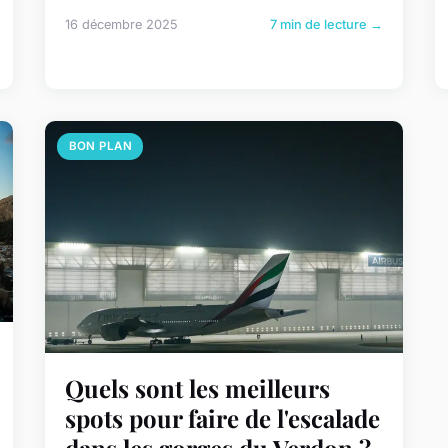
16 décembre 2025
7 min de lecture →
BON PLAN
Quels sont les meilleurs
spots pour faire de l'escalade
dans les gorges du Verdon ?