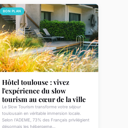
BON PLAN
Hôtel toulouse : vivez
l'expérience du slow
tourism au cœur de la ville
Le Slow Tourism transforme votre séjour
toulousain en véritable immersion locale.
Selon l'ADEME, 73% des Français privilégient
désormais les hébergeme...