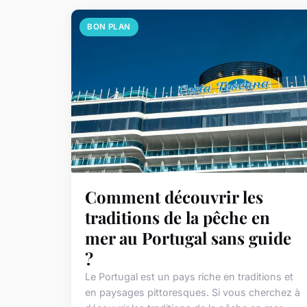
BON PLAN
Comment découvrir les
traditions de la pêche en
mer au Portugal sans guide
?
Le Portugal est un pays riche en traditions et
en paysages pittoresques. Si vous cherchez à